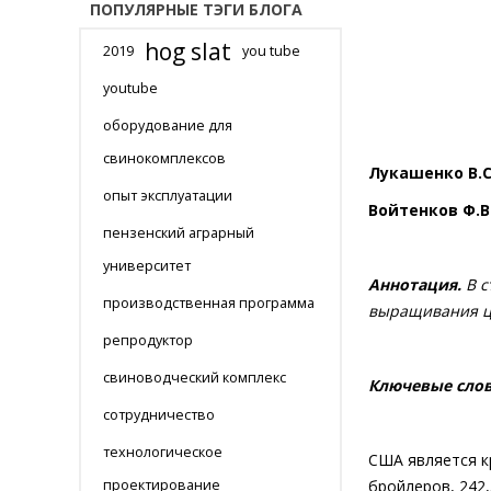
ПОПУЛЯРНЫЕ ТЭГИ БЛОГА
hog slat
2019
you tube
youtube
оборудование для
свинокомплексов
Лукашенко В.С
опыт эксплуатации
Войтенков Ф.В
пензенский аграрный
университет
Аннотация.
В с
производственная программа
выращивания цы
репродуктор
свиноводческий комплекс
Ключевые слов
сотрудничество
технологическое
США является к
проектирование
бройлеров, 242,