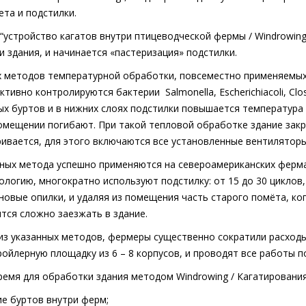
та и подстилки.
“устройство кагатов внутри птицеводческой фермы /
Windrowin
и здания, и начинается «пастеризация» подстилки.
 методов температурной обработки, повсеместно применяемых 
ективно контролируются бактерии
Salmonella
,
Escherichia
coli
,
Clo
ых буртов и в нижних слоях подстилки повышается температура 
помещении погибают. При такой тепловой обработке здание зак
ивается, для этого включаются все установленные вентиляторы,
ных метода успешно применяются на североамериканских ферма
логию, многократно используют подстилку: от 15 до 30 циклов, т
новые опилки, и удаляя из помещения часть старого помёта, ког
тся сложно заезжать в здание.
из указанных методов, фермеры существенно сократили расходы
ойлерную площадку из 6 – 8 корпусов, и проводят все работы п
ремя для обработки здания методом
Windrowing
/ Кагатирования 
ие буртов внутри ферм;