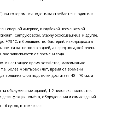
g
”,при котором вся подстилка сгребается в один или
в Северной Америке, в глубокой несменяемой
stridium
,
Campylobacter
,
Staphylococcus
aureus
и другие.
до +73 °С, и большинство бактерий, находящихся в
рывается на
несколько дней, а перед посадкой очень
 вне зависимости от времени года.
х. В настоящее время хозяйства, максимально
.е. более 4 (четырех!) лет, время от времени
да толщина слоя подстилки достигает 40 – 70 см, и
 на обслуживание зданий, 1-2 человека полностью
о дезинфекции помёта, оборудования и самих зданий.
– 6 суток, в том числе: