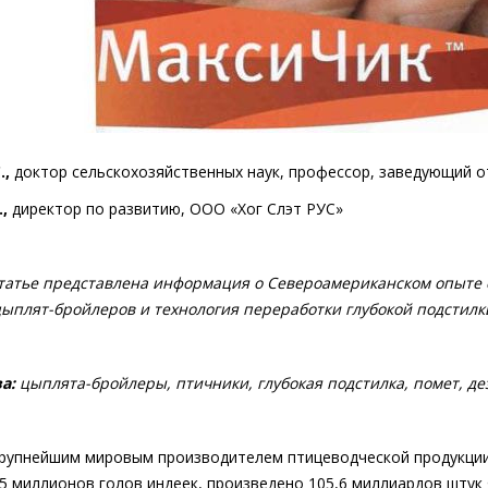
.,
доктор сельскохозяйственных наук, профессор, заведующий
.,
директор по развитию, ООО «Хог Слэт РУС»
татье представлена информация о Североамериканском опыте 
плят-бройлеров и технология переработки глубокой подстилк
а:
цыплята-бройлеры, птичники, глубокая подстилка, помет, д
рупнейшим мировым производителем птицеводческой продукции.
5 миллионов голов индеек, произведено 105,6 миллиардов штук 