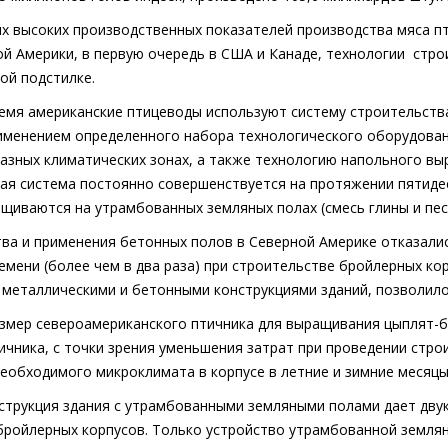
их высоких производственных показателей производства мяса п
ой Америки, в первую очередь в США и Канаде, технологии
стро
ой подстилке.
емя американские птицеводы используют систему строительств
рименением определенного набора технологического оборудован
азных климатических зонах, а также технологию напольного в
ная система постоянно совершенствуется на протяжении пятиде
щиваются на утрамбованных земляных полах (смесь глины и песк
ва и применения бетонных полов в Северной Америке отказались
емени (более чем в два раза) при строительстве бройлерных ко
 металлическими и бетонными конструкциями зданий, позволило
змер североамериканского птичника для выращивания цыплят-бр
ичника, с точки зрения уменьшения затрат при проведении стр
еобходимого микроклимата в корпусе в летние и зимние месяцы
струкция здания с утрамбованными земляными полами дает двук
бройлерных корпусов. Только устройство утрамбованной земляно