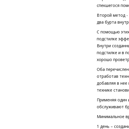
спекшегося поме
Второй метод -
два бурта внутр
С помощью этих
подстилке эфф
Внутри созданн
подстилке и в 
хорошо проветр
Оба перечислен
отработав техно
добавляя в нее 
технике станови
Применяя один 
обслуживают бр
Минимальное в
1 день – создан