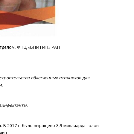
 отделом, ФНЦ «ВНИТИП» РАН
строительства облегченных птичников для
и.
езинфектанты.
 В 2017 г. было выращено 8,9 миллиарда голов
яиц.