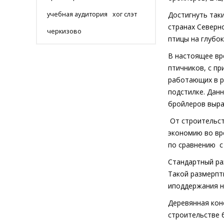
учебная аудитория
хог слэт
Достигнуть так
странах Северн
черкизово
птицы на глубок
В настоящее вр
птичников, с п
работающих в р
подстилке. Дан
бройлеров выра
От строительст
экономию во вр
по сравнению
с
Стандартный ра
Такой размерпт
и
поддержания н
Деревянная кон
строительстве 