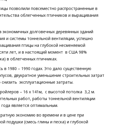
тицы позволили повсеместно распространенные в
ительства облегченных птичников и выращивания
а экономичных долговечных деревянных зданий
ия и системы тоннельной вентиляции, успешно
ыращивания птицы на глубокой несменяемой
сяти лет, и в настоящий момент
в США 98%
а) в облегченных птичниках.
 в 1980 – 1990 годах. Это дало существенную
рпусов, двукратное уменьшение строительных затрат
 снизить
эксплуатационные затраты.
ойлеров – 16 х 141м,
с высотой потолка
3,2 м.
оительных работ, работы тоннельной вентиляции
 года является оптимальным.
ратную экономию во времени и в цене при
й подушки (смесь глины и песка) и глубокой