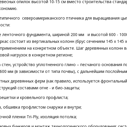
ревесных опилок высотой 10-15 см вместо строительства станда
кономию.
типичного
североамериканского птичника для выращивания цы
ости:
е ленточного фундамента, шириной 200 мм
и высотой 600 - 10
аркас состоит из вертикальных колонн (брус сечением 145 х 145
 применением на конкретном объекте. Шаг деревянных колонн ва
овой нагрузок в конкретном регионе;
а стен, устройство уплотненного глино – песчаного основания 
 600 мм (в зависимости от типа почвы), с дальнейшим послойны
тных деревянных ферм (как правило, используется фронтальный 
трукций составами огне - и био-защиты;
решетки и кровельного профлиста;
н, обшивка профлистом снаружи и внутри;
чной пленки Tri-Ply, изоляция потолка;
рмовых бункеров и монтаж технологического оборудования: сист