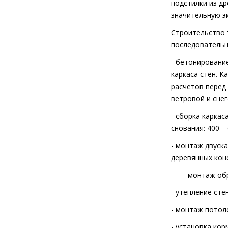
подстилки из д
значительную э
Строительство 
последовательн
-
бетонировани
каркаса стен. К
расчетов перед
ветровой и снег
- сборка каркас
снования: 400 –
- монтаж двуска
деревянных конс
- монтаж об
- утепление сте
- монтаж потоло
- установка ко