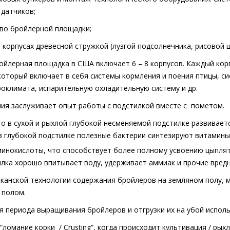
 датчиков;
тво бройлерной площадки;
в корпусах древесной стружкой (лузгой подсолнечника, рисовой ш
ойлерная площадка в США включает 6 – 8 корпусов. Каждый ко
который включает в себя системы кормления и поения птицы, си
роклимата, испарительную охладительную систему и др.
ия заслуживает опыт работы с подстилкой вместе с
пометом.
то
в сухой и рыхлой глубокой несменяемой подстилке развивает
 глубокой подстилке полезные бактерии синтезируют витамины 
инокислоты, что способствует более полному усвоению цыплят
илка хорошо впитывает воду, удерживает аммиак и прочие вред
канской технологии содержания бройлеров на земляном полу, 
 полом.
я периода выращивания бройлеров и отгрузки их на убой исполь
 “ломание корки
/
Crusting
”, когда происходит
культивация / рых