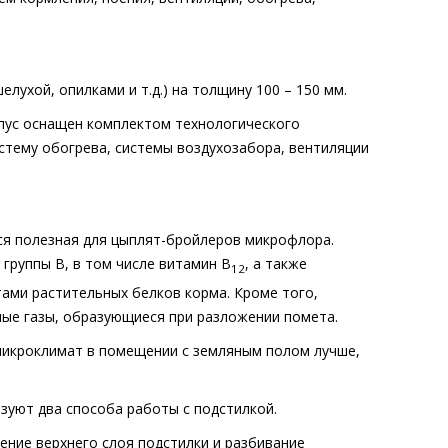
елухой, опилками и т.д.) на толщину 100 – 150 мм.
рпус оснащен комплектом технологического
стему обогрева, системы воздухозабора, вентиляции
ся полезная для цыплят-бройлеров микрофлора.
группы В, в том числе витамин В
, а также
12
ами растительных белков корма. Кроме того,
ные газы, образующиеся при разложении помета.
микроклимат в помещении с земляным полом лучше,
зуют два способа работы с подстилкой.
ление верхнего слоя подстилки и разбивание