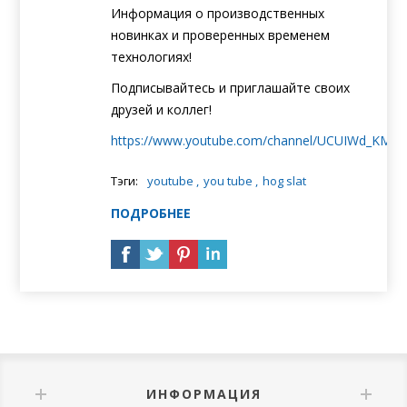
Информация о производственных
новинках и проверенных временем
технологиях!
Подписывайтесь и приглашайте своих
друзей и коллег!
https
://
www
.
youtube
.
com
/
channel
/
UCUIWd
_
KMoP
Тэги:
youtube
,
you tube
,
hog slat
ПОДРОБНЕЕ
ИНФОРМАЦИЯ