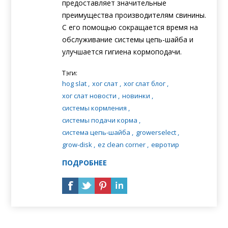
предоставляет значительные
преимущества производителям свинины.
С его помощью сокращается время на
обслуживание системы цепь-шайба и
улучшается гигиена корм
оподачи.
Тэги:
hog slat
,
хог слат
,
хог слат блог
,
хог слат новости
,
новинки
,
системы кормления
,
системы подачи корма
,
система цепь-шайба
,
growerselect
,
grow-disk
,
ez clean corner
,
eвротир
ПОДРОБНЕЕ